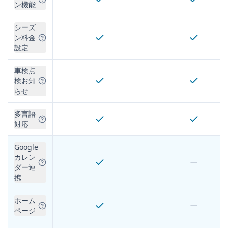
ン機能
シーズ
ン料金
設定
車検点
検お知
らせ
多言語
対応
Google
カレン
ダー連
携
ホーム
ページ