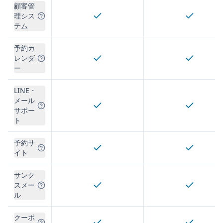
顧客管
理シス
テム
予約カ
レンダ
ー
LINE・
メール
サポー
ト
予約サ
イト
サンク
スメー
ル
クーポ